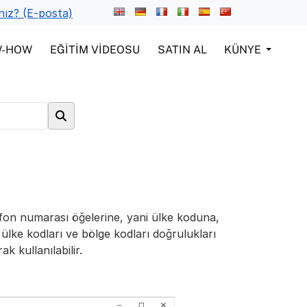
nız? (E-posta)
W-HOW
EĞITIM VIDEOSU
SATIN AL
KÜNYE
lefon numarası öğelerine, yani ülke koduna,
ülke kodları ve bölge kodları doğrulukları
k kullanılabilir.